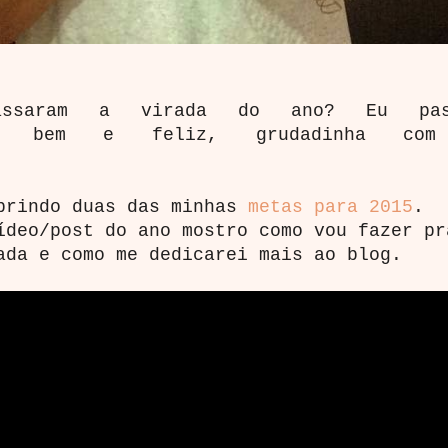
assaram a virada do ano? Eu pas
ente bem e feliz, grudadinha co
prindo duas das minhas
metas para 2015
.
ídeo/post do ano mostro como vou fazer pr
ada e como me dedicarei mais ao blog.