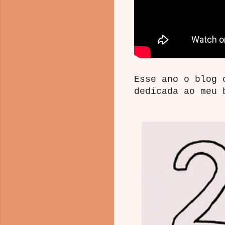
Esse ano o blog 
dedicada ao meu 