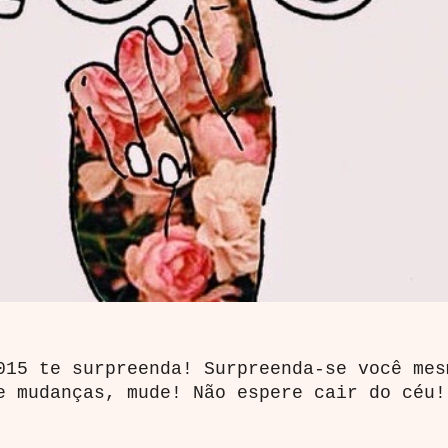
015 te surpreenda! Surpreenda-se você mes
e mudanças, mude! Não espere cair do céu!