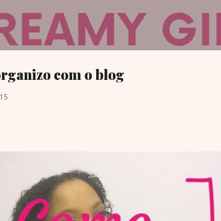
Pular para o conteúdo principal
rganizo com o blog
015