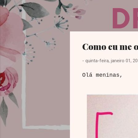
Dreamy Girl
Como eu me o
-
quinta-feira, janeiro 01, 2
Olá meninas,