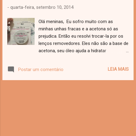
por essa combinação de batons. Farei um
-
quarta-feira, setembro 10, 2014
post sobre isso depois. Dois beijos
Olá meninas, Eu sofro muito com as
minhas unhas fracas e a acetona só as
prejudica. Então eu resolvi trocar-la por os
lenços removedores. Eles não são a base de
acetona, seu óleo ajuda a hidratar
as cutículas e eu prefiro a versão
sem perfume. É super fácil de usar e retira
LEIA MAIS
Postar um comentário
completamente o esmalte. Pode ser
encontrado em farmácias, eu geralmente
compro na Droga Raia. Dois beijos!