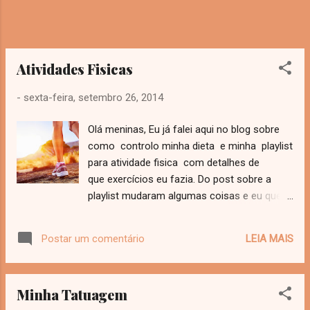
Atividades Fisicas
-
sexta-feira, setembro 26, 2014
Olá meninas, Eu já falei aqui no blog sobre
como controlo minha dieta e minha playlist
para atividade fisica com detalhes de
que exercícios eu fazia. Do post sobre a
playlist mudaram algumas coisas e eu queria
compartilhar com vocês. Eu quero muito
emagrecer e chegar um pouquinho "mais
LEIA MAIS
Postar um comentário
fina" na faculdade. No ultimo post eu disse
que fazia aula de terça e quinta de zumba
e exercícios em casa. Agora eu comecei a
Minha Tatuagem
fazer aula de circuito de segunda e quarta e