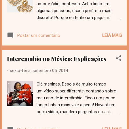
amor e ódio, confesso. Acho lindo em
algumas pessoas, usaria porém o mais
discreto! Porque eu tenho um pequeno
probleminha com brincos haha digamos que
eu já não gosto tanto assim! Vamos ao top
LEIA MAIS
Postar um comentário
5 de hoje: Imagens tiradas do Google
Imagens e do We heart it. E você já aderiu a
essa moda? Dois beijos!
Intercambio no México: Explicações
-
sexta-feira, setembro 05, 2014
Olá meninas, Depois de muito tempo
um vídeo super diferente, contando sobre
meu ano de intercâmbio. Ficou um pouco
longo hahah mais vale a pena! Haverá um
outro vídeo, mandem perguntas no ask:
http://ask.fm/ribeirobabis Dois beijos!