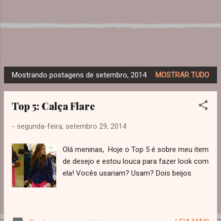
Pular para o conteúdo principal
Dreamy Girl
Mostrando postagens de setembro, 2014
MOSTRAR TUDO
P
o
Top 5: Calça Flare
s
t
-
segunda-feira, setembro 29, 2014
a
g
Olá meninas, Hoje o Top 5 é sobre meu item
e
de desejo e estou louca para fazer look com
n
ela! Vocês usariam? Usam? Dois beijos
s