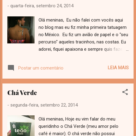
também de zumba focada em abdominal,
-
quarta-feira, setembro 24, 2014
depois do circuito. E continuo com a zumba
de terça e quinta. Agora meus exercícios em
Olá meninas, Eu não falei com vocês aqui
casa são feitos de sexta, sábado e
no blog mas eu fiz minha primeira tatuagem
domingo. Estou bem determinada e espero
no México. Eu fiz um avião de papel e o "seu
continuar assim. Mas, o que é o circuito? O
percurso" aqueles tracinhos, nas costas. Eu
circuito são atividades constantes e sem
adorei, fiquei apaixona e sempre quis fazer
intervalo para que a resistência geral do
uma tatuagem. Não doeu nada! Ok, nada é
corpo seja trabalhada. Eu quero muito
exagero, mas foi super rápido por ser um
começar a academia, porém faço cursinho
LEIA MAIS
Postar um comentário
desenho simples. O avião pra mim simboliza
...
viajar, que é o que eu adoro e foi feita numa
época muito importante da minha vida que é
Chá Verde
o meu intercâmbio. Eu usei uma pomadinha
comprada com o tatuador la no México e
-
segunda-feira, setembro 22, 2014
bepantol. A cicatrização foi tudo bem e não
tive nenhum problema, mesmo morando na
Olá meninas, Hoje eu vim falar do meu
praia só tomei sol depois de 1 mês e meio.
queridinho o Chá Verde (meu amor pelo
O tatuador me recomendou um mês sem
café é maior). O chá verde não possui