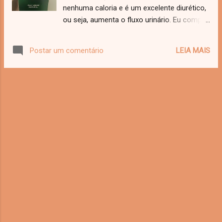
sol! Já estou louca pra fazer as próximas,
nenhuma caloria e é um excelente diurético,
mas isso por enquanto eu guardo pra mim.
ou seja, aumenta o fluxo urinário. Eu compro
Dois beijos.
o Chá Verde Natural da Leão Fuze. Ele vem
o pozinho eu prefiro assim, antigamente eu
LEIA MAIS
Postar um comentário
usava o sache porém eu prefiro o pó, uma
colher de sopa rende um litro. O chá verde
possui cafeina então muito cuidado ao
consumi-lo a noite. Acelera o metabolismo
facilitando a queima de gordura. Ajuda a
proteger o coração, graças aos flavonoides
(compostos químicos) presentes. Impede o
envelhecimento precoce das células,
por efeito dos antioxidantes. Reduz o mal
colesterol. Fortalece o sistema imunológico.
É rico em bioflavonoides, uma substancia
que bloqueia alterações celulares que dão
origem a tumores, câncer. Eu adoro um chá
bem quentinho porém o chá gelado é a