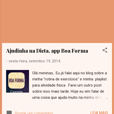
minha paixão. E você consume o chá
verde? Vai passar ...
Ajudinha na Dieta, app Boa Forma
-
sexta-feira, setembro 19, 2014
Olá meninas, Eu já falei aqui no blog sobre a
minha "rotina de exercícios" e minha playlist
para atividade fisica . Farei um outro post
sobre isso mais tarde. Hoje eu vim falar de
uma coisa que ajuda muito na minha dieta é
o aplicativo da revista Boa Forma. O app é
um contador de calorias. Muito fácil de usar.
LEIA MAIS
Postar um comentário