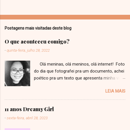
Postagens mais visitadas deste blog
O que aconteceu comigo?
-
quinta-feira, julho 28, 2022
Olá meninas, olá meninos, olá internet! Foto
do dia que fotografei pra um documento, achei
poético pra um texto que apresenta minha vida
a vocês! Faz tempo que eu não escrevo um
LEIA MAIS
texto, que tenho até medo de ter perdido o
jeito. Ainda mais um texto como esse, estilo
"desabafo" que eu viro repetidamente jurando
11 anos Dreamy Girl
pra mim mesma que eu não vou mais fazer.
-
sexta-feira, abril 28, 2023
Esse é um texto muito importante, um divisor
de águas de uma nova fase não só do Dreamy