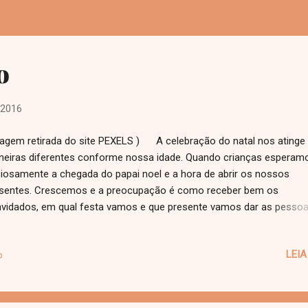
o
 2016
agem retirada do site PEXELS ) A celebração do natal nos atinge
eiras diferentes conforme nossa idade. Quando crianças esperam
iosamente a chegada do papai noel e a hora de abrir os nossos
sentes. Crescemos e a preocupação é como receber bem os
vidados, em qual festa vamos e que presente vamos dar as pesso
ridas. Muito curiosa que sou, imagino o que se passou na cabeça 
meira pessoa que quis trocar presentes no natal. Afinal, como vamo
LEIA
o
har presentes em um aniversário que não é nosso Deixou-se de re
ília em troca de união e sim em troca de competição, quem compr
sente mais caro, quem teve um ano melhor, quem vai ter um próxi
hor, quem tem os melhores planos. Como você explica o que é o n