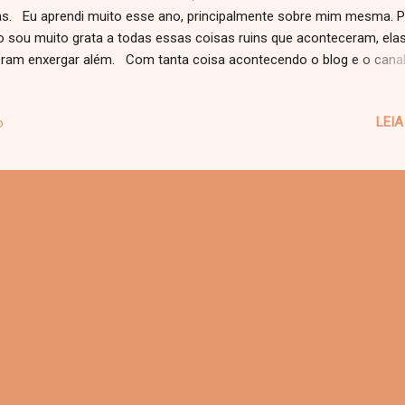
s. Eu aprendi muito esse ano, principalmente sobre mim mesma. P
o sou muito grata a todas essas coisas ruins que aconteceram, ela
eram enxergar além. Com tanta coisa acontecendo o blog e o cana
saram por algumas mudanças, diria que ainda estamos em fase d
ança. É muito importante que a gente se reinvente e possa evoluir
LEIA
o
 mais. Mesmo com tantas mudanças no blog conquistei muitas co
o primeiros recebidos , encontro de blogueiras e fui conhecer a co
2017 da Foroni . Conquistei também varias pessoas que começara
acompanhar aqui e pelos vídeos e eu sou muito grata por cada um
cês que gostam do que eu faço. Que em 2017 eu me conhe
ame cada vez mais, que eu aprenda...