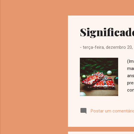
Significad
-
terça-feira, dezembro 20,
(Im
man
ans
pre
con
que
pri
Postar um comentári
gan
fam
pre
mel