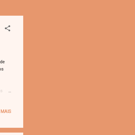
 de
os
as
da
s
 MAIS
unir a
ou o
mo ano
atal