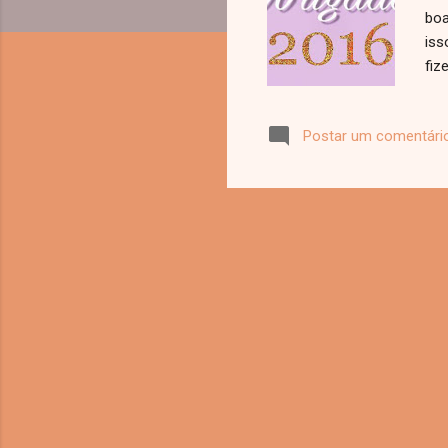
boa
iss
fiz
pas
mud
Postar um comentári
vez
com
de 
me 
vo
me 