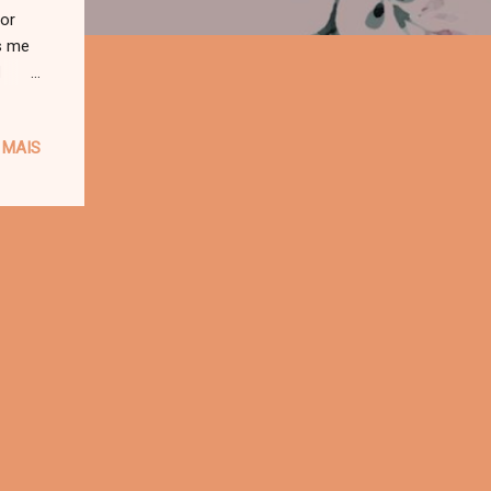
or
s me
l
e
 cada
 MAIS
isas,
leção
m a
 de
ça e