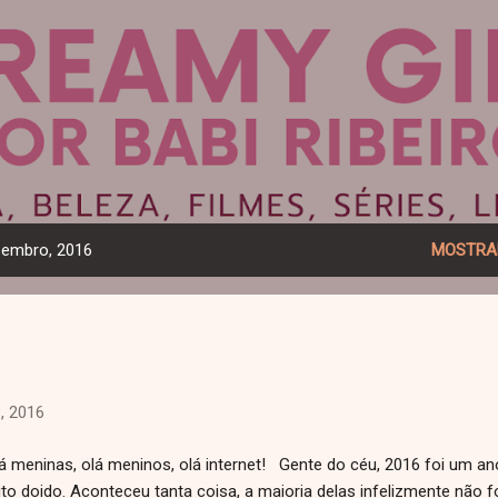
Pular para o conteúdo principal
Dreamy Girl
zembro, 2016
MOSTRA
, 2016
 meninas, olá meninos, olá internet! Gente do céu, 2016 foi um an
to doido. Aconteceu tanta coisa, a maioria delas infelizmente não 