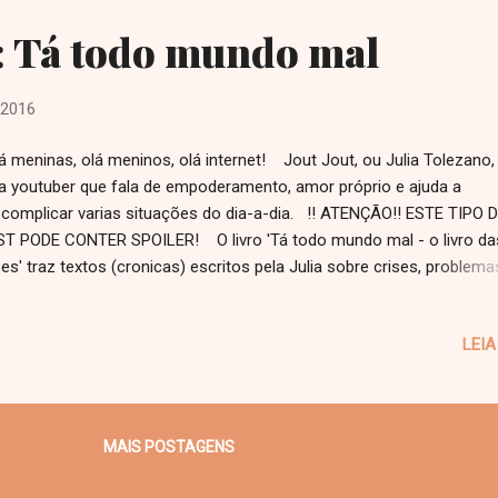
a uma criança? Você menciona Jesus Cristo ou o Papai Noel? Vej
: Tá todo mundo mal
as as partes votos de união e felicidade quando se chega o final do
 a cada ano que passa ...
 2016
 meninas, olá meninos, olá internet! Jout Jout, ou Julia Tolezano,
 youtuber que fala de empoderamento, amor próprio e ajuda a
complicar varias situações do dia-a-dia. !! ATENÇÃO!! ESTE TIPO 
T PODE CONTER SPOILER! O livro 'Tá todo mundo mal - o livro da
ses' traz textos (cronicas) escritos pela Julia sobre crises, problem
 enfrentou na adolescência e atuais também. !!ATENÇÃO!! AGOR
ZER O QUE ACHEI DO LIVRE, OU SEJA, MINHA OPINIÃO COMO LEIT
LEIA
 doida pela Jout Jout e a maneira que ela tenta ajudar as pessoas.
tei muito do livro e ele me ajudou bastante a repensar algumas cri
ssoais. E vocês? Conhecem a Jout Jout? Acompanham? Me cont
 comentários se leram o livro. Dois beijos! 💋
MAIS POSTAGENS