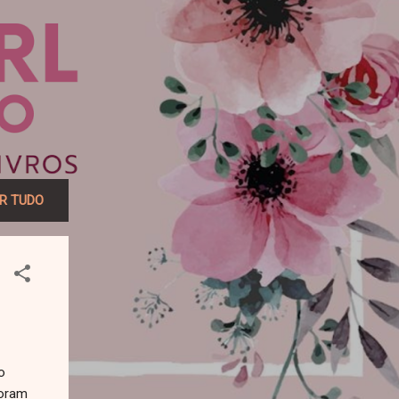
R TUDO
o
foram