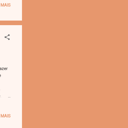
 MAIS
ecar.
conta
azer
e
m
.
m as
adas
 MAIS
ista)
ou