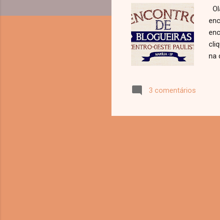
Olá
enc
enc
cli
na 
exp
int
3 comentários
do 
Ber
ent
Mar
Blo
tam
ent