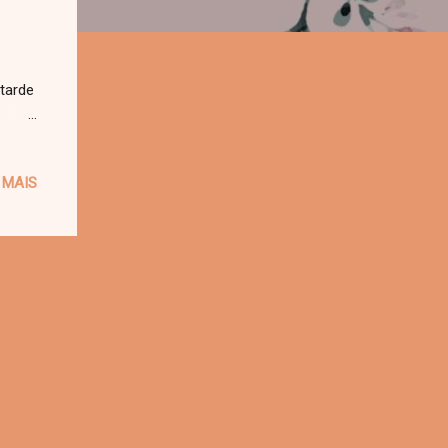
 tarde
 com
foto
 MAIS
ontro
das .
inhas
s