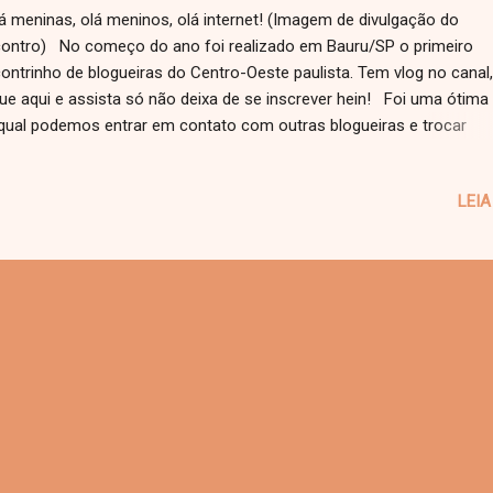
 meninas, olá meninos, olá internet! (Imagem de divulgação do
ontro) No começo do ano foi realizado em Bauru/SP o primeiro
ontrinho de blogueiras do Centro-Oeste paulista. Tem vlog no canal,
que aqui e assista só não deixa de se inscrever hein! Foi uma ótima
qual podemos entrar em contato com outras blogueiras e trocar
eriencias alem de se conhecer. Sempre bom ter por perto pessoas
eresse em comum e que faz o mesmo que você. (Arquivo pessoal, 
LEIA
primeiro encontro) Organizado por Alessandra Trindade , Beatriz
nardi , Letícia Arruda e apoio a Two Pixels a segunda edição do enc
re blogueiras acontecerá no dia 17 de julho às 14 hrs dessa vez em
ília/SP. O ponto de encontro é a Praça da ENDURB, Av. das Esmeral
gueiras levem suas câmeras para gravar vlogs e podem levar comid
bém, mas faça sua parte e recolha seu lixo. Para mais informaçõe
re no evento (clique aq...