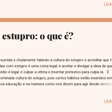
LEIA
ios hidratados para que o batom não craquele (descasque) quando s
l a sua cor preferida de batom? Já usou batom mate liquido? Me 
 comentários! Dois beijos!
 estupro: o que é?
umida e chulamente falando a cultura do estupro é acreditar que f
das com estupro é uma coisa legal, é aceitar e divulgar a ideia de qu
édio é legal, é culpar a vitima e inventar pretextos para culpa-la. É
ominada cultura do estupro, pois certos hábitos estão inseridos e
sa educação e na maneira como nos dizem para agir desde sempre
o por exemplo, os meninos são ensinados que devem "mexer" co
inas na rua para provar sua masculinidade e as meninas são ensin
LEIA
 serão julgadas por suas roupas. (Foto: Página Diários de uma femin
stupro é um fato quando a vitima não está de acordo com o ato 