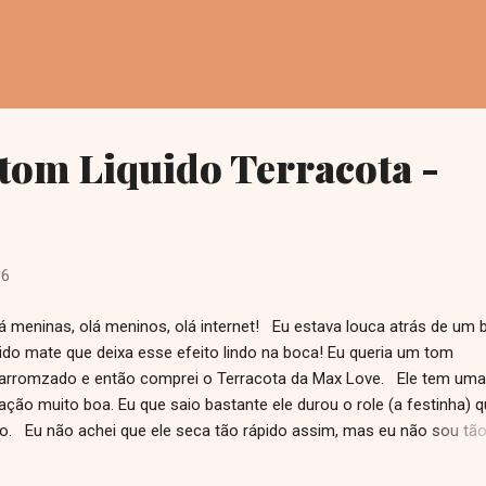
tom Liquido Terracota -
16
 meninas, olá meninos, olá internet! Eu estava louca atrás de um
uido mate que deixa esse efeito lindo na boca! Eu queria um tom
rromzado e então comprei o Terracota da Max Love. Ele tem uma
ação muito boa. Eu que saio bastante ele durou o role (a festinha) 
o. Eu não achei que ele seca tão rápido assim, mas eu não sou tã
iente. Uma coisa que eu sou super apegada é o cheirinho do prod
a mim) ele tem cheiro de chiclete, uma delicia! Importante manter 