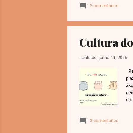
2 comentários
láb
Qua
nos
Cultura do
-
sábado, junho 11, 2016
Res
pia
ass
den
nos
com
men
3 comentários
que
O e