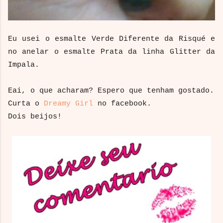
Eu usei o esmalte Verde Diferente da Risqué e
no anelar o esmalte Prata da linha Glitter da
Impala.
Eai, o que acharam? Espero que tenham gostado.
Curta o
Dreamy Girl
no facebook.
Dois beijos!