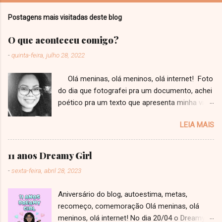
Postagens mais visitadas deste blog
O que aconteceu comigo?
-
quinta-feira, julho 28, 2022
Olá meninas, olá meninos, olá internet! Foto
do dia que fotografei pra um documento, achei
poético pra um texto que apresenta minha vida
a vocês! Faz tempo que eu não escrevo um
LEIA MAIS
texto, que tenho até medo de ter perdido o
jeito. Ainda mais um texto como esse, estilo
"desabafo" que eu viro repetidamente jurando
11 anos Dreamy Girl
pra mim mesma que eu não vou mais fazer.
-
sexta-feira, abril 28, 2023
Esse é um texto muito importante, um divisor
de águas de uma nova fase não só do Dreamy
Aniversário do blog, autoestima, metas,
Girl, como na minha vida pessoal como
recomeço, comemoração Olá meninas, olá
Bárbara Ribeiro. Uma fase de maior
meninos, olá internet! No dia 20/04 o Dreamy
entendimento e principalmente de maior