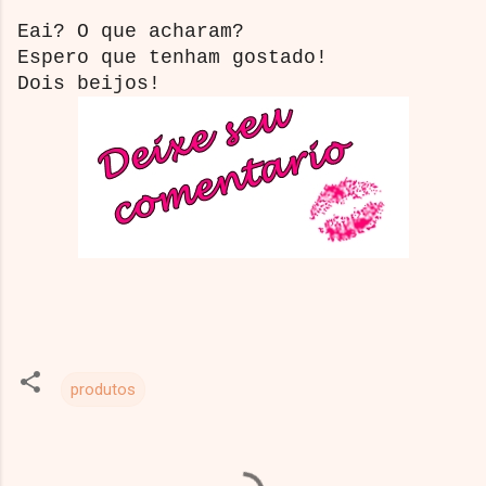
Eai? O que acharam?
Espero que tenham gostado!
Dois beijos!
produtos
C
o