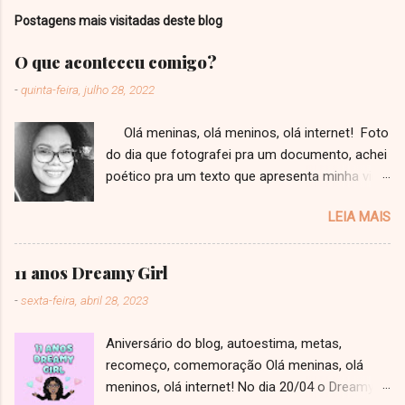
Postagens mais visitadas deste blog
O que aconteceu comigo?
-
quinta-feira, julho 28, 2022
Olá meninas, olá meninos, olá internet! Foto
do dia que fotografei pra um documento, achei
poético pra um texto que apresenta minha vida
a vocês! Faz tempo que eu não escrevo um
LEIA MAIS
texto, que tenho até medo de ter perdido o
jeito. Ainda mais um texto como esse, estilo
"desabafo" que eu viro repetidamente jurando
11 anos Dreamy Girl
pra mim mesma que eu não vou mais fazer.
-
sexta-feira, abril 28, 2023
Esse é um texto muito importante, um divisor
de águas de uma nova fase não só do Dreamy
Aniversário do blog, autoestima, metas,
Girl, como na minha vida pessoal como
recomeço, comemoração Olá meninas, olá
Bárbara Ribeiro. Uma fase de maior
meninos, olá internet! No dia 20/04 o Dreamy
entendimento e principalmente de maior