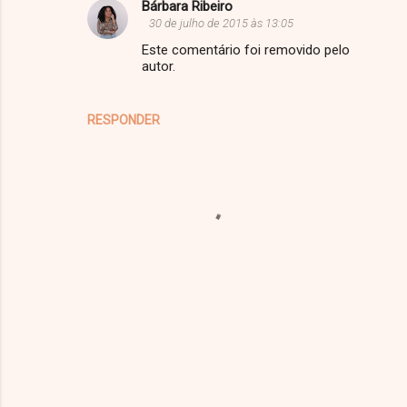
Bárbara Ribeiro
o
30 de julho de 2015 às 13:05
s
Este comentário foi removido pelo
autor.
RESPONDER