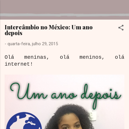
Pular para o conteúdo principal
Dreamy Girl
Intercâmbio no México: Um ano
depois
-
quarta-feira, julho 29, 2015
Olá meninas, olá meninos, olá
internet!