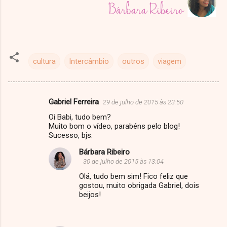
cultura
Intercâmbio
outros
viagem
Gabriel Ferreira
29 de julho de 2015 às 23:50
C
Oi Babi, tudo bem?
o
Muito bom o vídeo, parabéns pelo blog!
m
Sucesso, bjs.
e
Bárbara Ribeiro
30 de julho de 2015 às 13:04
n
Olá, tudo bem sim! Fico feliz que
t
gostou, muito obrigada Gabriel, dois
á
beijos!
r
i