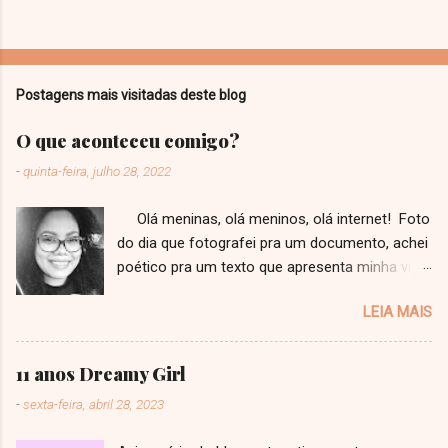
Postagens mais visitadas deste blog
O que aconteceu comigo?
-
quinta-feira, julho 28, 2022
Olá meninas, olá meninos, olá internet! Foto
do dia que fotografei pra um documento, achei
poético pra um texto que apresenta minha vida
a vocês! Faz tempo que eu não escrevo um
LEIA MAIS
texto, que tenho até medo de ter perdido o
jeito. Ainda mais um texto como esse, estilo
"desabafo" que eu viro repetidamente jurando
11 anos Dreamy Girl
pra mim mesma que eu não vou mais fazer.
-
sexta-feira, abril 28, 2023
Esse é um texto muito importante, um divisor
de águas de uma nova fase não só do Dreamy