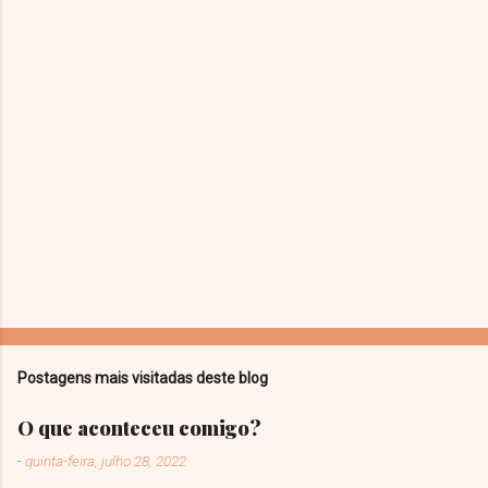
m
e
n
t
á
r
i
o
Postagens mais visitadas deste blog
O que aconteceu comigo?
-
quinta-feira, julho 28, 2022