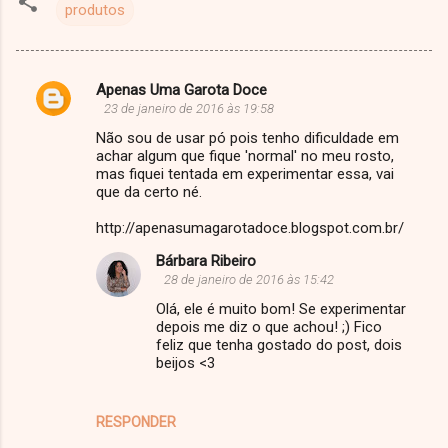
produtos
Apenas Uma Garota Doce
C
23 de janeiro de 2016 às 19:58
o
Não sou de usar pó pois tenho dificuldade em
m
achar algum que fique 'normal' no meu rosto,
mas fiquei tentada em experimentar essa, vai
e
que da certo né.
n
http://apenasumagarotadoce.blogspot.com.br/
t
Bárbara Ribeiro
á
28 de janeiro de 2016 às 15:42
r
Olá, ele é muito bom! Se experimentar
i
depois me diz o que achou! ;) Fico
feliz que tenha gostado do post, dois
o
beijos <3
s
RESPONDER