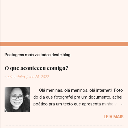
Postagens mais visitadas deste blog
O que aconteceu comigo?
-
quinta-feira, julho 28, 2022
Olá meninas, olá meninos, olá internet! Foto
do dia que fotografei pra um documento, achei
poético pra um texto que apresenta minha vida
a vocês! Faz tempo que eu não escrevo um
LEIA MAIS
texto, que tenho até medo de ter perdido o
jeito. Ainda mais um texto como esse, estilo