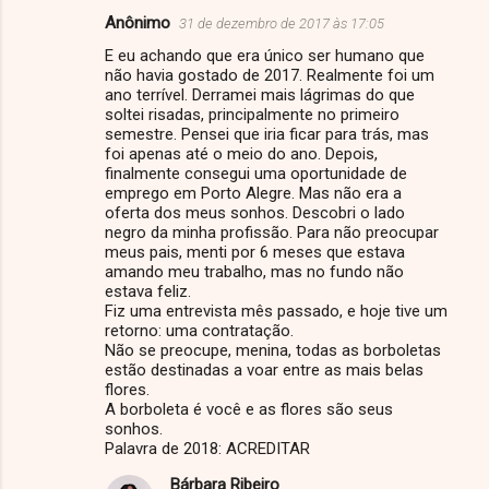
Anônimo
31 de dezembro de 2017 às 17:05
C
E eu achando que era único ser humano que
o
não havia gostado de 2017. Realmente foi um
m
ano terrível. Derramei mais lágrimas do que
soltei risadas, principalmente no primeiro
e
semestre. Pensei que iria ficar para trás, mas
foi apenas até o meio do ano. Depois,
n
finalmente consegui uma oportunidade de
t
emprego em Porto Alegre. Mas não era a
oferta dos meus sonhos. Descobri o lado
á
negro da minha profissão. Para não preocupar
r
meus pais, menti por 6 meses que estava
amando meu trabalho, mas no fundo não
i
estava feliz.
o
Fiz uma entrevista mês passado, e hoje tive um
retorno: uma contratação.
s
Não se preocupe, menina, todas as borboletas
estão destinadas a voar entre as mais belas
flores.
A borboleta é você e as flores são seus
sonhos.
Palavra de 2018: ACREDITAR
Bárbara Ribeiro