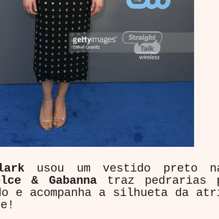
lark
usou um vestido preto n
olce & Gabanna
traz pedrarias 
do e acompanha a silhueta da atr
te!