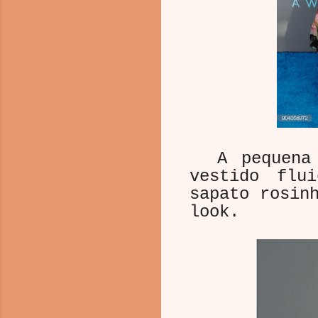
A pequen
vestido fl
sapato rosin
look.