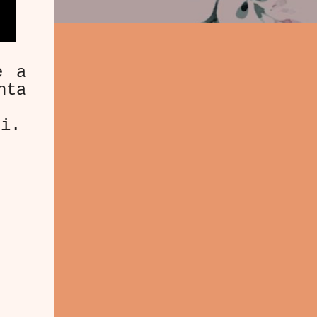
e a
nta
i.