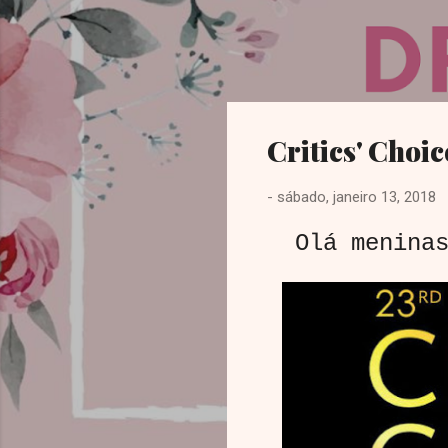
Dreamy Girl
Critics' Choi
-
sábado, janeiro 13, 2018
Olá meninas,