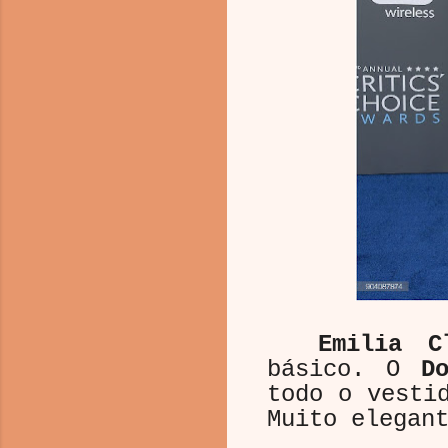
Emilia C
básico. O
D
todo o vesti
Muito elegan