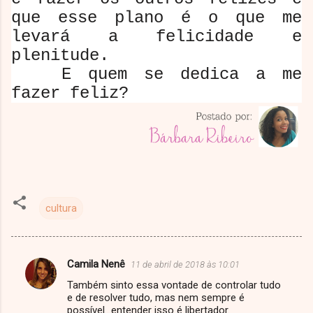
que esse plano é o que me
levará a felicidade e
plenitude.
E quem se dedica a me
fazer feliz?
cultura
Camila Nenê
11 de abril de 2018 às 10:01
C
Também sinto essa vontade de controlar tudo
o
e de resolver tudo, mas nem sempre é
m
possível...entender isso é libertador.