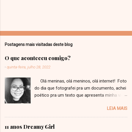
Postagens mais visitadas deste blog
O que aconteceu comigo?
-
quinta-feira, julho 28, 2022
Olá meninas, olá meninos, olá internet! Foto
do dia que fotografei pra um documento, achei
poético pra um texto que apresenta minha vida
a vocês! Faz tempo que eu não escrevo um
LEIA MAIS
texto, que tenho até medo de ter perdido o
jeito. Ainda mais um texto como esse, estilo
"desabafo" que eu viro repetidamente jurando
11 anos Dreamy Girl
pra mim mesma que eu não vou mais fazer.