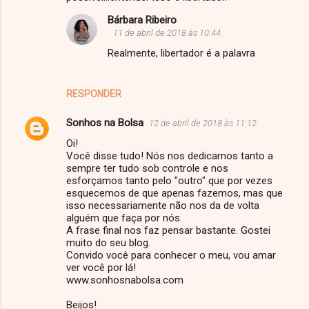
e
Bárbara Ribeiro
11 de abril de 2018 às 10:44
n
Realmente, libertador é a palavra
t
á
r
RESPONDER
i
Sonhos na Bolsa
12 de abril de 2018 às 11:12
o
Oi!
s
Você disse tudo! Nós nos dedicamos tanto a
sempre ter tudo sob controle e nos
esforçamos tanto pelo "outro" que por vezes
esquecemos de que apenas fazemos, mas que
isso necessariamente não nos da de volta
alguém que faça por nós.
A frase final nos faz pensar bastante. Gostei
muito do seu blog.
Convido você para conhecer o meu, vou amar
ver você por lá!
www.sonhosnabolsa.com
Beijos!