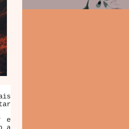
ais
tar
r e
o a