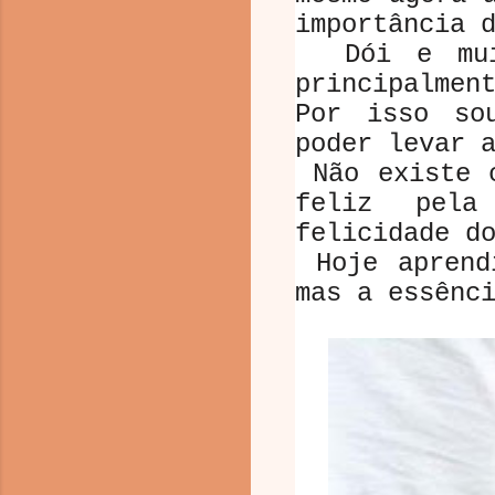
importância 
Dói e muit
principalme
Por isso so
poder levar 
Não existe c
feliz pela
felicidade d
Hoje aprend
mas a essênc