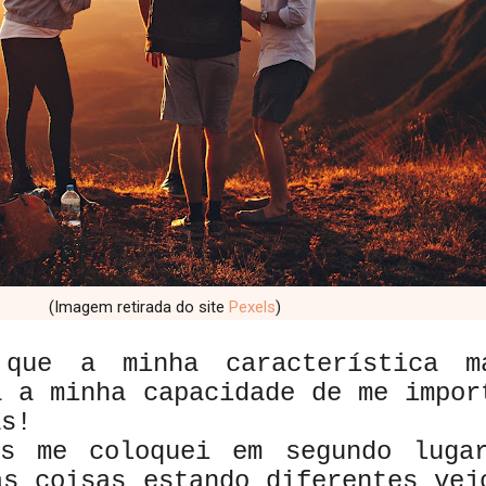
(Imagem retirada do site
Pexels
)
ue a minha característica m
a a minha capacidade de me impor
as!
s me coloquei em segundo luga
as coisas estando diferentes vej