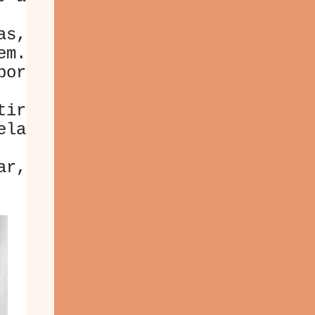
as,
em.
por
tir
ela
ar,