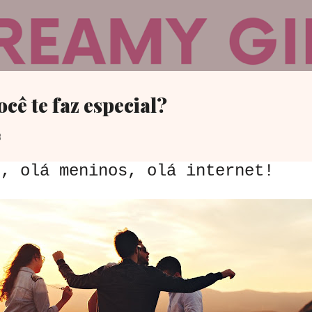
Pular para o conteúdo principal
cê te faz especial?
8
 olá meninos, olá internet!