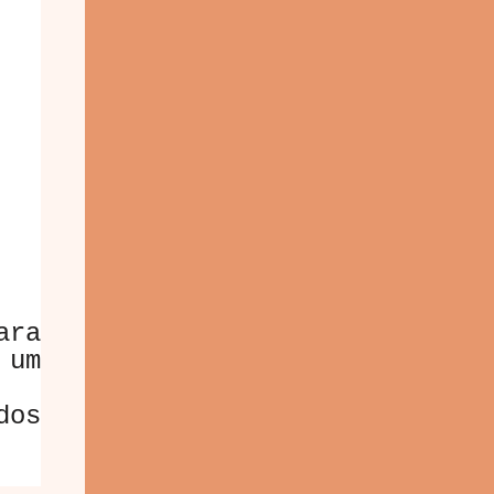
ara
 um
dos