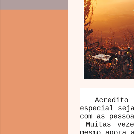
Acredito q
especial sej
com as pesso
Muitas veze
mesmo agora 