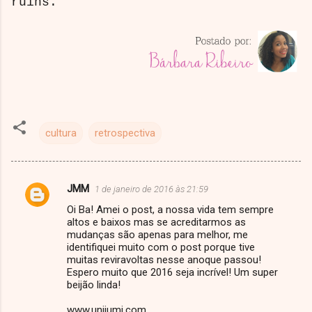
ruins.
cultura
retrospectiva
JMM
1 de janeiro de 2016 às 21:59
C
Oi Ba! Amei o post, a nossa vida tem sempre
o
altos e baixos mas se acreditarmos as
m
mudanças são apenas para melhor, me
identifiquei muito com o post porque tive
e
muitas reviravoltas nesse anoque passou!
Espero muito que 2016 seja incrível! Um super
n
beijão linda!
t
www.unijumi.com