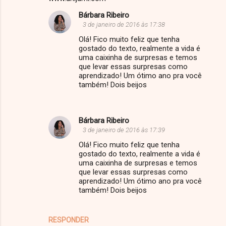
á
r
Bárbara Ribeiro
3 de janeiro de 2016 às 17:38
i
Olá! Fico muito feliz que tenha
o
gostado do texto, realmente a vida é
s
uma caixinha de surpresas e temos
que levar essas surpresas como
aprendizado! Um ótimo ano pra você
também! Dois beijos
Bárbara Ribeiro
3 de janeiro de 2016 às 17:39
Olá! Fico muito feliz que tenha
gostado do texto, realmente a vida é
uma caixinha de surpresas e temos
que levar essas surpresas como
aprendizado! Um ótimo ano pra você
também! Dois beijos
RESPONDER